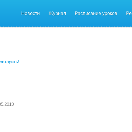
Новости
Журнал
Расписание уроков
Ре
овторить!
05.2019