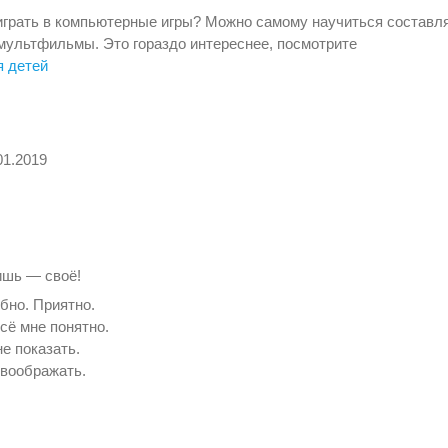
играть в компьютерные игры? Можно самому научиться составл
мультфильмы. Это гораздо интереснее, посмотрите
я детей
01.2019
ишь — своё!
бно. Приятно.
сё мне понятно.
е показать.
 воображать.