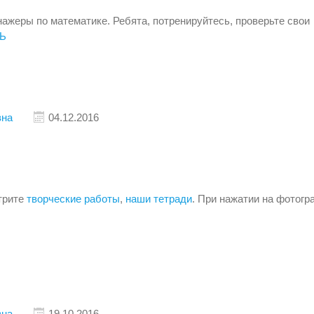
нажеры по математике. Ребята, потренируйтесь, проверьте свои
Ь
вна
04.12.2016
трите
творческие работы
,
наши тетради
. При нажатии на фотогр
вна
19.10.2016