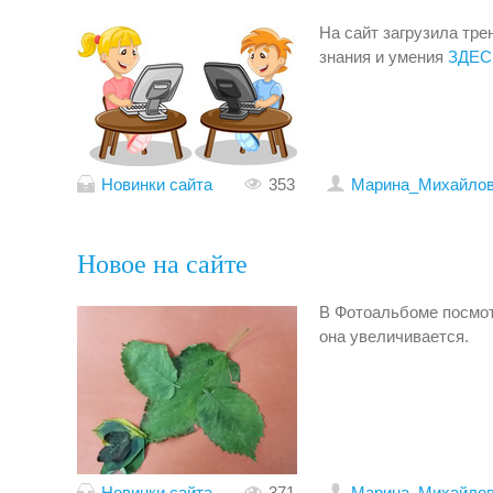
На сайт загрузила тре
знания и умения
ЗДЕС
Новинки сайта
353
Mарина_Михайло
Новое на сайте
В Фотоальбоме посмо
она увеличивается.
Новинки сайта
371
Mарина_Михайло