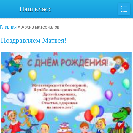
Наш класс
Главная
»
Архив материалов
Поздравляем Матвея!